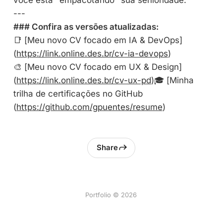
---
### Confira as versões atualizadas:
📑 [Meu novo CV focado em IA & DevOps]
(
https://link.online.des.br/cv-ia-devops
)
🎨 [Meu novo CV focado em UX & Design]
(
https://link.online.des.br/cv-ux-pd
)🎓 [Minha
trilha de certificações no GitHub
(
https://github.com/gpuentes/resume
)
Share
Portfolio © 2026